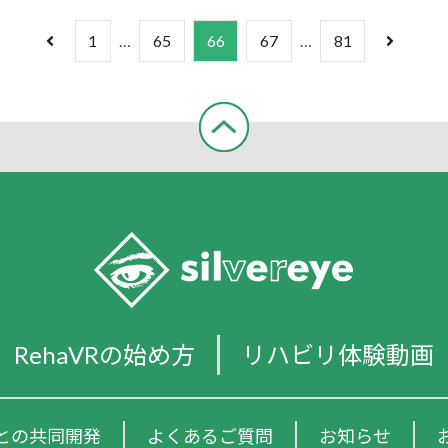
1
…
65
66
67
…
81
RehaVRの始め方
リハビリ体験動画
との共同開発
よくあるご質問
お知らせ