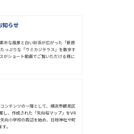
お知らせ
素朴な風景と白い砂浜が広がった「新原
感たっぷりな「ウミカジテラス」を散歩す
ースがショート動画でご覧いただける様に
着型コンテンツの一環として、横浜市鶴見区
案し、作成された「矢向桜マップ」をVR
ら矢向小学校の周辺を始め、日枝神社や町
ます。