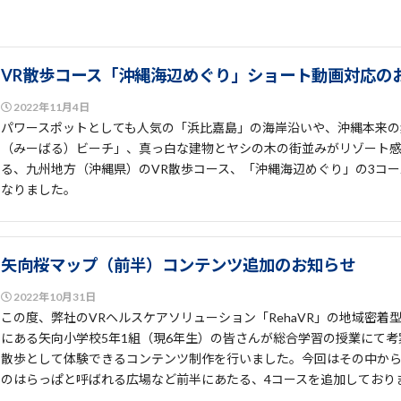
VR散歩コース「沖縄海辺めぐり」ショート動画対応の
2022年11月4日
パワースポットとしても人気の「浜比嘉島」の海岸沿いや、沖縄本来の
（みーばる）ビーチ」、真っ白な建物とヤシの木の街並みがリゾート
る、九州地方（沖縄県）のVR散歩コース、「沖縄海辺めぐり」の3コ
なりました。
矢向桜マップ（前半）コンテンツ追加のお知らせ
2022年10月31日
この度、弊社のVRヘルスケアソリューション「RehaVR」の地域密
にある矢向小学校5年1組（現6年生）の皆さんが総合学習の授業にて考
散歩として体験できるコンテンツ制作を行いました。今回はその中か
のはらっぱと呼ばれる広場など前半にあたる、4コースを追加しており